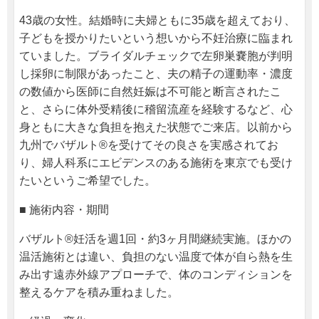
43歳の女性。結婚時に夫婦ともに35歳を超えており、
子どもを授かりたいという想いから不妊治療に臨まれ
ていました。ブライダルチェックで左卵巣嚢胞が判明
し採卵に制限があったこと、夫の精子の運動率・濃度
の数値から医師に自然妊娠は不可能と断言されたこ
と、さらに体外受精後に稽留流産を経験するなど、心
身ともに大きな負担を抱えた状態でご来店。以前から
九州でバザルト®を受けてその良さを実感されてお
り、婦人科系にエビデンスのある施術を東京でも受け
たいというご希望でした。
■ 施術内容・期間
バザルト®妊活を週1回・約3ヶ月間継続実施。ほかの
温活施術とは違い、負担のない温度で体が自ら熱を生
み出す遠赤外線アプローチで、体のコンディションを
整えるケアを積み重ねました。