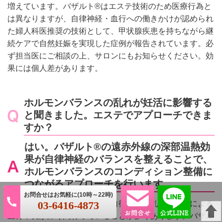
増えています。バザルト®はエステ技術のため医療行為と
は異なりますが、自律神経・血行への働きかけが認められ
た婦人科医推奨の技術として、甲状腺疾患を持ちながら継
続ケアで自然妊娠を実現した症例が報告されています。必
ず担当医にご相談の上、サロンにもお知らせください。効
果には個人差があります。
ホルモンバランスの乱れが妊活に影響する
と聞きました。エステでアプローチできま
すか？
はい。バザルト®の遠赤外線の深部温熱効
果が自律神経のバランスを整えることで、
ホルモンバランスのコンディション整備に
つながるアプローチを行います。
ホルモンバランスの乱れは、自律神経の乱れや冷えによる
03-6416-4873
血行不良が深く関わっていることが多くあります。バザル