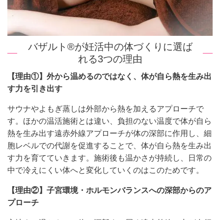
バザルト®が妊活中の体づくりに選ば
れる3つの理由
【理由①】
外から温めるのではなく、体が自ら熱を生み出
す力を引き出す
サウナや
よもぎ蒸しは外部から熱を加える
アプローチで
す。ほかの温
活施術とは違い、負担のな
い温度で体が自ら
熱を生み出す遠赤外線ア
プローチが体の深部に作用し、細
胞レ
ベルでの代謝を促進することで、体が自
ら熱を生み出
す力を育てていきます。施術後も
温かさが持続し、日常の
中で冷えにくい体へと変化していくの
はこのためです。
【理由②】
子宮環境・ホルモンバランスへの深部からのア
プローチ