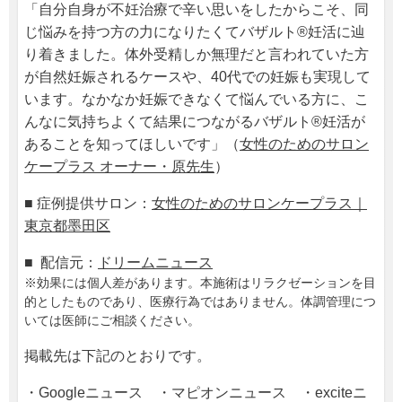
「自分自身が不妊治療で辛い思いをしたからこそ、同
じ悩みを持つ方の力になりたくてバザルト®妊活に辿
り着きました。体外受精しか無理だと言われていた方
が自然妊娠されるケースや、40代での妊娠も実現して
います。なかなか妊娠できなくて悩んでいる方に、こ
んなに気持ちよくて結果につながるバザルト®妊活が
あることを知ってほしいです」（
女性のためのサロン
ケープラス オーナー・原先生
）
■ 症例提供サロン：
女性のためのサロンケープラス｜
東京都墨田区
■ 配信元：
ドリームニュース
※効果には個人差があります。本施術はリラクゼーションを目
的としたものであり、医療行為ではありません。体調管理につ
いては医師にご相談ください。
掲載先は下記のとおりです。
・Googleニュース ・マピオンニュース ・exciteニ