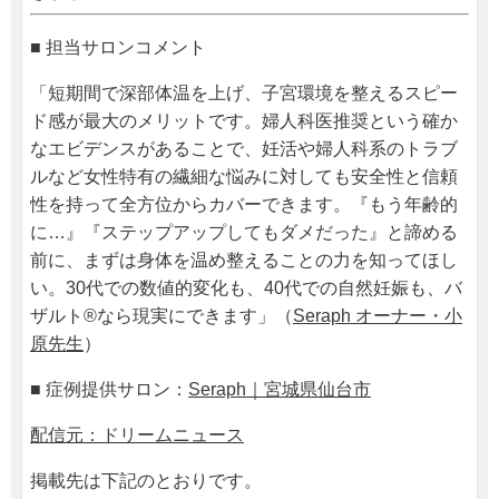
■ 担当サロンコメント
「短期間で深部体温を上げ、子宮環境を整えるスピー
ド感が最大のメリットです。婦人科医推奨という確か
なエビデンスがあることで、妊活や婦人科系のトラブ
ルなど女性特有の繊細な悩みに対しても安全性と信頼
性を持って全方位からカバーできます。『もう年齢的
に…』『ステップアップしてもダメだった』と諦める
前に、まずは身体を温め整えることの力を知ってほし
い。30代での数値的変化も、40代での自然妊娠も、バ
ザルト®なら現実にできます」（
Seraph オーナー・小
原先生
）
■ 症例提供サロン：
Seraph｜宮城県仙台市
配信元：ドリームニュース
掲載先は下記のとおりです。