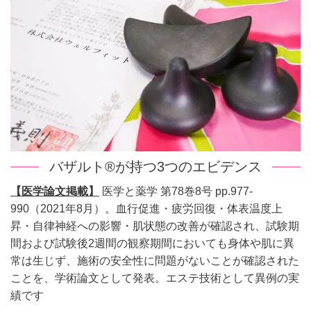
バザルト®が持つ3つのエビデンス
【医学論文掲載】
医学と薬学 第78巻8号
pp.977-
990（2021年8月）。血行促進・疲労回復・体表温度上
昇・自律神
経への影響・肌状態の改善が確認され、
試験期
間および試験後2週間の観察期間においても身体や肌に
異
常は生じず、施術の安全性に問題がないことが確認された
ことを、学
術論文として発表。エステ技術として異例の実
績で
す