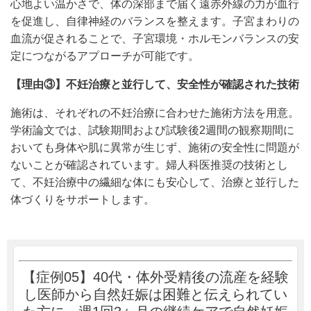
心
地よい温かさで、体の深部まで届く遠赤外線
の力が血行
を促進し、自律神経のバランス
を整えます。子宮まわりの
血流が
促されることで、子宮環境・ホル
モンバランスの安
定につながるア
プローチが可能です。
【理由③】
不妊治療と並行して、安全性が確認された技術
施術は、それぞれの不妊治療に合わせた施術方法を用意。
学術論文では、試験期間および試験後2週間の観察期間に
おいても身体や肌に異常が生じず、施術の安全性に問題が
ないことが確認されています。婦人科医推奨の技術とし
て、不妊治療中の繊細な体にも安心して、治療と並行した
体づくりをサポートします。
【症例05】40代・体外受精後の流産を経験
し医師から自然妊娠は困難と伝えられてい