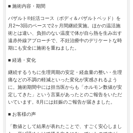
■ 施術内容・期間
バザルト®妊活コース（ボディ＆バザルトベッド）を
月2〜3回のペースで2ヶ月間継続実施。ほかの温活施
術とは違い、負担のない温度で体が自ら熱を生み出す
遠赤外線アプローチで、不妊治療中のデリケートな時
期にも安全に施術を重ねました。
■ 経過・変化
継続するうちに生理周期の安定・経血量の整い・生理
痛などの不調の軽減といった変化が実感されるよう
に。施術期間中には担当医からも「ホルモン数値が安
定してきた」という言葉があったとのご報告をいただ
いています。8月には妊娠のご報告が届きました。
■ お客様の声
「数値として結果が表れたことで、すごく安心しまし