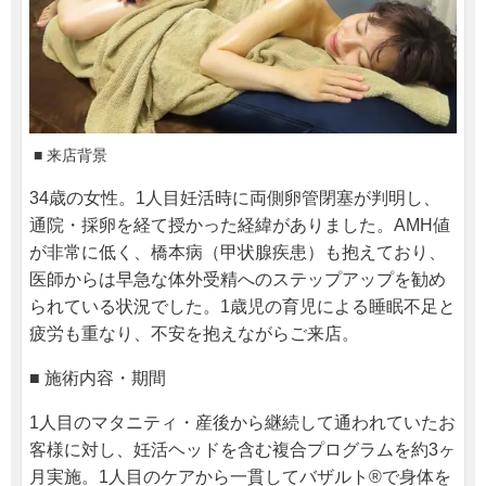
■ 来店背景
34歳の女性。1人目妊活時に両側卵管閉塞が判明し、
通院・採卵を経て授かった経緯がありました。AMH値
が非常に低く、橋本病（甲状腺疾患）も抱えており、
医師からは早急な体外受精へのステップアップを勧め
られている状況でした。1歳児の育児による睡眠不足と
疲労も重なり、不安を抱えながらご来店。
■ 施術内容・期間
1人目のマタニティ・産後から継続して通われていたお
客様に対し、妊活ヘッドを含む複合プログラムを約3ヶ
月実施。1人目のケアから一貫してバザルト®で身体を