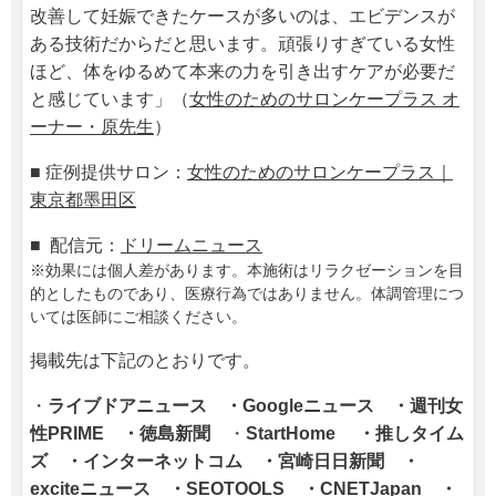
改善して妊娠できたケースが多いのは、エビデンスが
ある技術だからだと思います。頑張りすぎている女性
ほど、体をゆるめて本来の力を引き出すケアが必要だ
と感じています」（
女性のためのサロンケープラス オ
ーナー・原先生
）
■ 症例提供サロン：
女性のためのサロンケープラス｜
東京都墨田区
■ 配信元：
ドリームニュース
※効果には個人差があります。本施術はリラクゼーションを目
的としたものであり、医療行為ではありません。体調管理につ
いては医師にご相談ください。
掲載先は下記のとおりです。
・
ライブドアニュース
・Googleニュース ・週刊女
性PRIME ・徳島新聞
・
StartHome ・推しタイム
ズ ・インターネットコム
・宮崎日日新聞
・
exciteニュース ・SEOTOOLS ・
CNETJapan
・