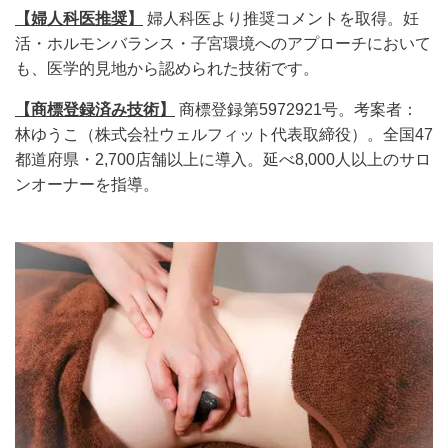
【婦人科医推奨】
婦人科医より推奨コメントを取得。妊
活・ホルモンバランス・子宮環境へのアプローチに
おいて
も、医学的見地から認められた技術で
す。
【商標登録済み技術】
商標登録第5972921号。考案者：
林ゆうこ（株式会社ウェルフィット代表
取締役）。全国47
都道府県・2,700店舗以
上に導入。延べ8,000人以上のサロ
ン
オーナーを指導。