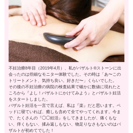
不妊治療8年目（2019年4月）、私がバザルト®︎ストーンに出
会ったのは些細なモニター体験でした。その時は「あ〜この
トリートメント、気持ち良い。好きだ〜」くらいでした。
その後の不妊治療の病院の検査結果で確かに数値に現れたと
ころから『よし！バザルトにかけてみよう』とバザルト妊活
をスタートしました。
バザルト妊活を一言で言えば、私は『楽』だと思います。ベ
ッドに寝ていれば、癒しも含めて全てやってくれます。今ま
で、たくさんの『◯◯妊活』をしてきましたが、痛くもな
い、痒くもない、揉み返しもない、物足りなさもないのはバ
ザルトが初めてでした！