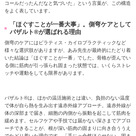
コールだったんだなと気づいた」という言葉が、この構造
をよく表しています。
「ほぐすことが一番大事」。側弯ケアとして
バザルト®が選ばれる理由
側弯のケアにはピラティス・カイロプラクティックなど
様々な選択肢がありますが、あみ先生が最終的にたどり着
いた結論は「ほぐすことが一番」でした。骨格が歪んでい
る側に筋肉が引っ張られ固まった状態では、いくらストレ
ッチや運動をしても限界があります。
バザルト®は、ほかの温活施術とは違い、負担のない温度
で体が自ら熱を生み出す遠赤外線アプローチ。遠赤外線が
体の深部まで届き、細胞の内側から振動を起こして筋肉を
緩めます。セルフケアや手技では届かない深さまでアプロ
ーチできることが、根が深い筋肉の固まりに向き合ううえ
でたどり着いた理由です。「手じゃ全然ほぐせない。固ま