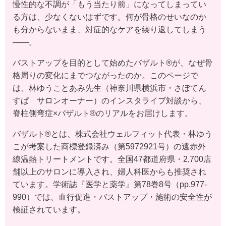
慢性的な不調が「もう当たり前」になってしまってい
る方は、少なくないはずです。何が骨格のせいなのか
も分からないまま、対症的なケアを繰り返してしまう
——。
バストアップを目的として始めたバザルト®が、なぜ骨
格周りの変化にまでつながったのか。このページで
は、林ゆうことあみ先生（神奈川県横浜市・さぼてん
すぱ サロンオーナー）のインスタライブ対談から、
脊柱側弯症×バザルト®のリアルをお届けします。
バザルト®とは、株式会社ウェルフィット代表・林ゆう
こが考案した商標登録済み（第5972921号）の遠赤外
線温熱トリートメントです。全国47都道府県・2,700店
舗以上のサロンに導入され、婦人科医からも推奨され
ています。学術誌『医学と薬学』第78巻8号（pp.977-
990）では、血行促進・バストアップ・施術の安全性が
検証されています。