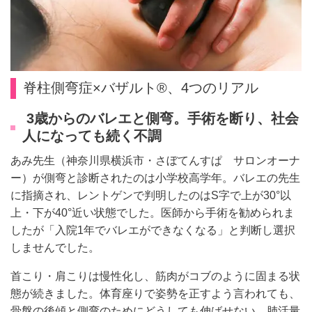
脊柱側弯症×バザルト®、4つのリアル
3歳からのバレエと側弯。手術を断り、社会
人になっても続く不調
あみ先生（神奈川県横浜市・さぼてんすぱ サロンオーナ
ー）が側弯と診断されたのは小学校高学年。バレエの先生
に指摘され、レントゲンで判明したのはS字で上が30°以
上・下が40°近い状態でした。医師から手術を勧められま
したが「入院1年でバレエができなくなる」と判断し選択
しませんでした。
首こり・肩こりは慢性化し、筋肉がコブのように固まる状
態が続きました。体育座りで姿勢を正すよう言われても、
骨盤の後傾と側弯のためにどうしても伸ばせない。肺活量