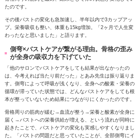
たのです。
その後バストの変化も急加速し、半年以内で3カップアッ
プ。栄養吸収も整い、体重も15kg増加。「2ヶ月で人生変
わったなと思いました」と語ります。
側弯×バストケアが繋がる理由。骨格の歪み
が全身の吸収力を下げていた
「他のサロンでバストケアをしても結果が出なかったの
は、今考えれば当たり前だった」とあみ先生は振り返りま
す。側弯によって呼吸が浅くなり、全身への酸素・栄養の
循環が滞っていた状態では、どんなバストケアをしても根
本が整っていないため結果につながりにくかったのです。
骨格周りの筋肉が緩む→血流が整う→栄養と酸素が全身に
届く→バストへの栄養供給が増える、という流れが同時に
起きたことで、バストケアの変化も実感しやすくなりまし
た。「バストの問題だと思っていたことが、全部側弯にイ