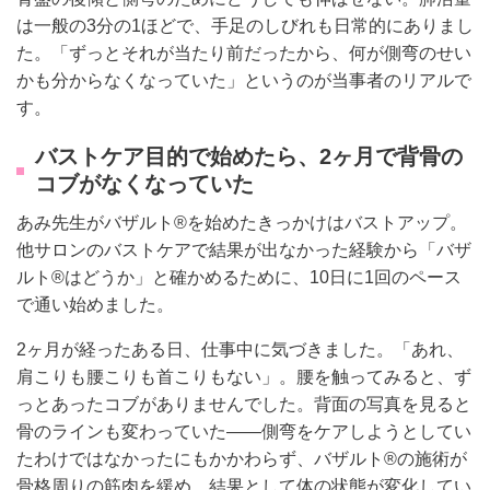
は一般の3分の1ほどで、手足のしびれも日常的にありまし
た。「ずっとそれが当たり前だったから、何が側弯のせい
かも分からなくなっていた」というのが当事者のリアルで
す。
バストケア目的で始めたら、2ヶ月で背骨の
コブがなくなっていた
あみ先生がバザルト®を始めたきっかけはバストアップ。
他サロンのバストケアで結果が出なかった経験から「バザ
ルト®はどうか」と確かめるために、10日に1回のペース
で通い始めました。
2ヶ月が経ったある日、仕事中に気づきました。「あれ、
肩こりも腰こりも首こりもない」。腰を触ってみると、ず
っとあったコブがありませんでした。背面の写真を見ると
骨のラインも変わっていた——側弯をケアしようとしてい
たわけではなかったにもかかわらず、バザルト®の施術が
骨格周りの筋肉を緩め、結果として体の状態が変化してい