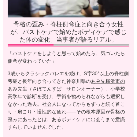
骨格の歪み・脊柱側弯症と向き合う女性
が、バストケアで始めたボディケアで感じ
た体の変化。当事者が語るリアル。
「バストケアをしようと思って始めたら、気づいたら
側弯が変わっていた」
3歳からクラシックバレエを続け、S字30°以上の脊柱側
弯症と長年向き合ってきた神奈川県の
あみ先横浜市の
あみ先生（さぼてんすぱ サロンオーナー）
。小学校
高学年で診断を受け、手術を勧められながらも選択し
なかった過去。社会人になってからもずっと続く首こ
り・肩こり・慢性的な疲れ——その根本原因が骨格の
歪みにあったとは、あるボディケアに出会うまで意識
すらしていませんでした。