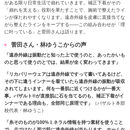
がある限り日常生活で崩れていきます。補正下着がその
「崩れを支える」役割を果たすことで、施術で整えたライ
ンが保たれやすくなります。遠赤外線を皮膚に直接当てな
がら整えたラインをキープする——この組み合わせが「理
に叶っている」と菅田さんは語ります。
菅田さん・林ゆうこからの声
「遠赤外線は振動だと知った上で使うのと、あったかいも
のと思って使うのとでは、結果が全く変わってきます」
「リカバリーウェアは遠赤外線ですって書いてあるけど、
その下に違うインナーを着ていたら遠赤外線の振動が吸収
されてしまいます。何を一番肌に近くつけるかが一番大
事。バザルト®が直接肌に石を当てるのも、補正下着がイ
ンナーである理由も、全部同じ原理です」
（バザルト本部
校代表・林ゆうこ）
「糸そのものが100%ミネラル情報を持つ素材を使うこと
で、点ではなく面で肌に遠赤外線が当たります。ホームケ