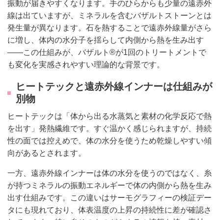
振動が届きやすくなります。手のひらからも少量の遠赤外
線は出ていますが、ミネラルを含むバザルトストーンとは
発生量が異なります。石を熱することで遠赤外線量がさら
に増し、体内の水分子を揺らして内側から熱を生み出す
——この仕組みが、バザルト®が1回のトリートメントで
も変化を実感されやすい理論的な背景です。
ヒートテックと遠赤外線インナーは仕組みが
別物
ヒートテックは「体から出る水蒸気と素材の化学反応で熱
を出す」発熱繊維です。すぐ温かく感じられますが、持続
性の面では控えめで、体の水分を使うため乾燥しやすい傾
向があるとされます。
一方、遠赤外線インナーは体の水分を使うのではなく、糸
が持つミネラルの振動エネルギーで体の内側から熱を生み
出す仕組みです。この違いはサーモグラフィーの検証デー
タにも現れており、体表温度の上昇の持続性に差が確認さ